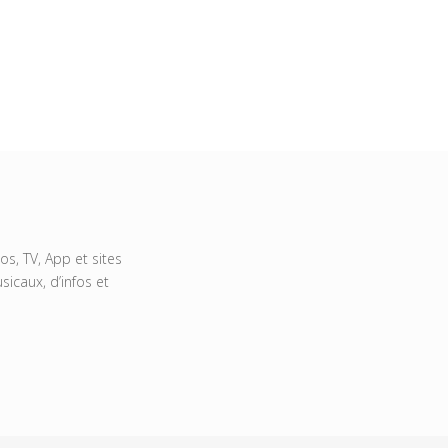
s, TV, App et sites
icaux, d’infos et