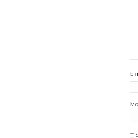
E-m
Mo