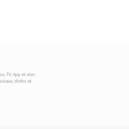
s, TV, App et sites
icaux, d’infos et