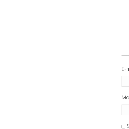
E-m
Mo