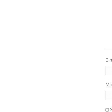
E-m
Mo