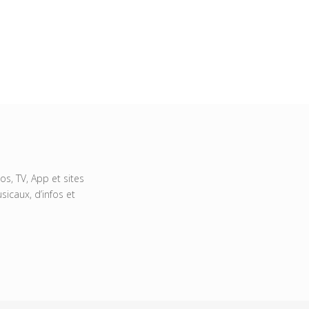
s, TV, App et sites
icaux, d’infos et