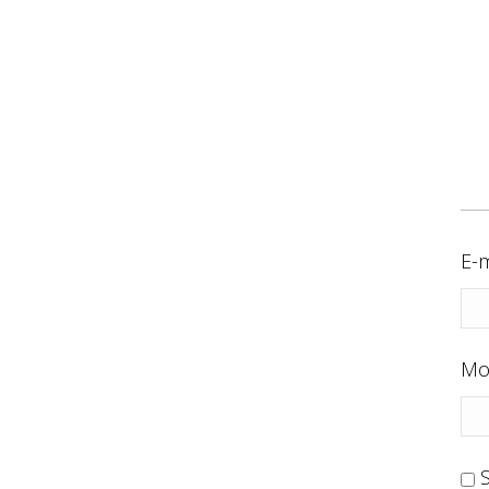
E-m
Mo