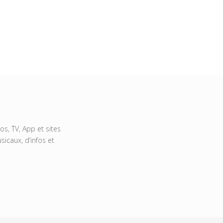
s, TV, App et sites
icaux, d’infos et