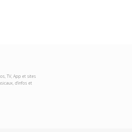
s, TV, App et sites
icaux, d’infos et