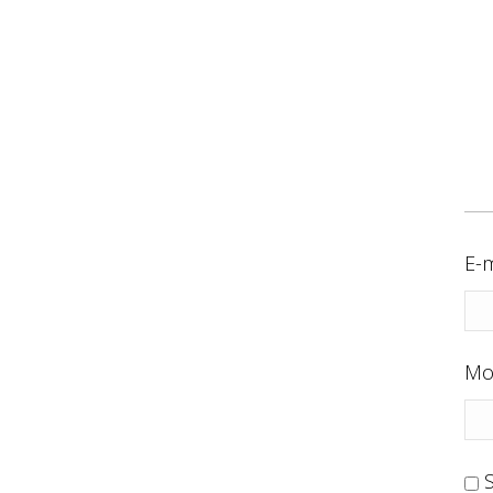
E-m
Mo