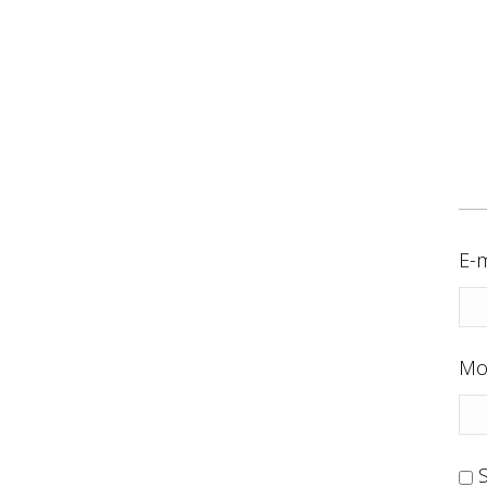
E-m
Mo