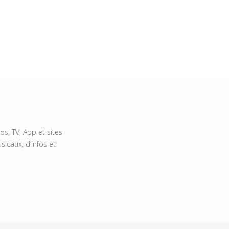
s, TV, App et sites
icaux, d’infos et