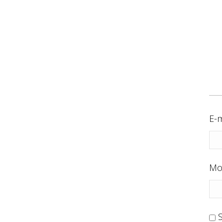
E-m
Mo