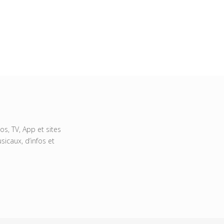
s, TV, App et sites
icaux, d’infos et