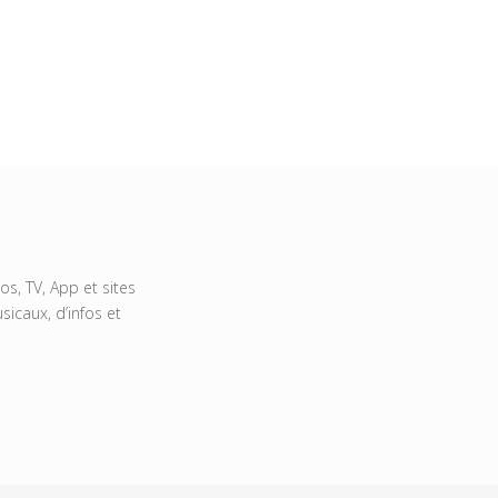
s, TV, App et sites
icaux, d’infos et