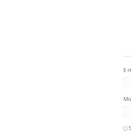
E-m
Mo