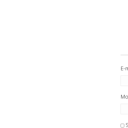
E-m
Mo