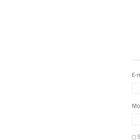
E-m
Mo