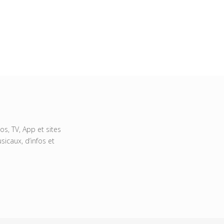
s, TV, App et sites
icaux, d’infos et