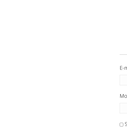
E-m
Mo