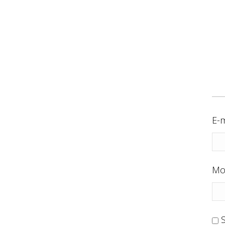
E-m
Mo