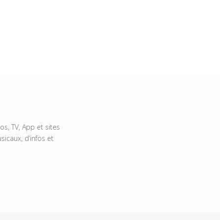
s, TV, App et sites
icaux, d’infos et