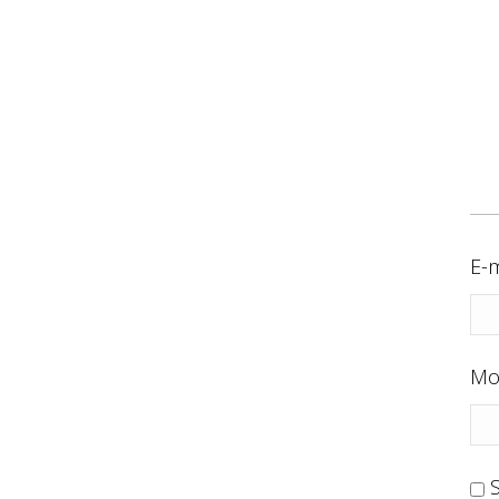
E-m
Mo