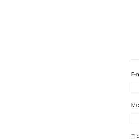
E-m
Mo