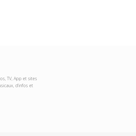
s, TV, App et sites
icaux, d’infos et