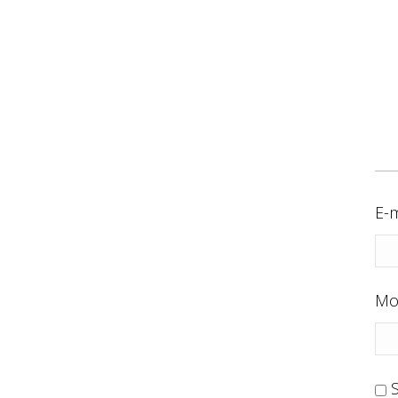
E-m
Mo