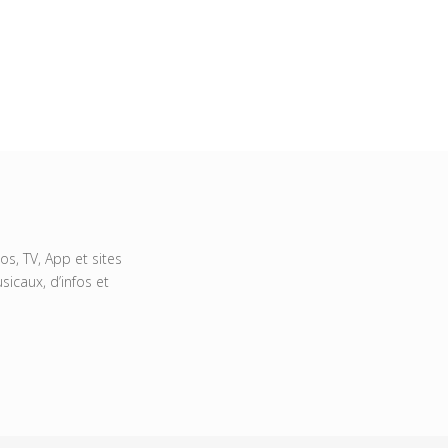
s, TV, App et sites
icaux, d’infos et