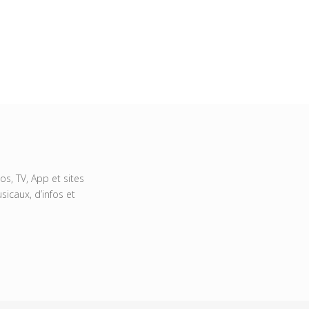
s, TV, App et sites
icaux, d’infos et