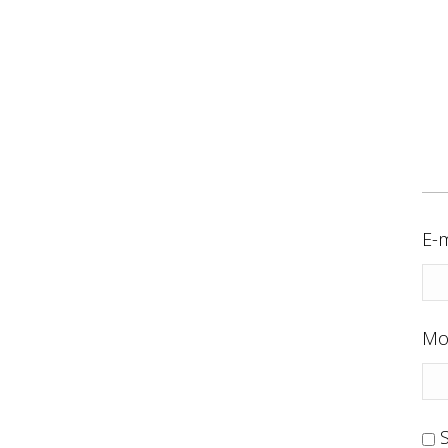
E-m
Mo