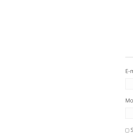
E-m
Mo