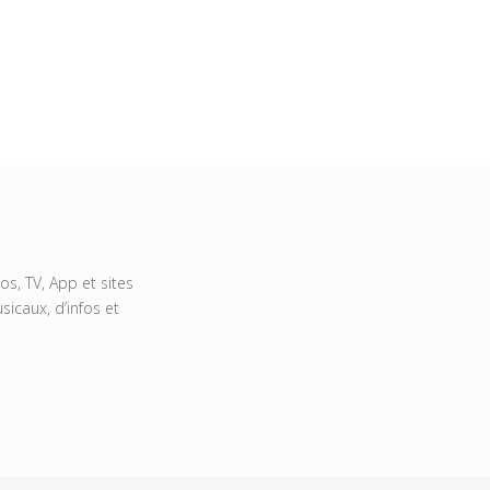
s, TV, App et sites
icaux, d’infos et