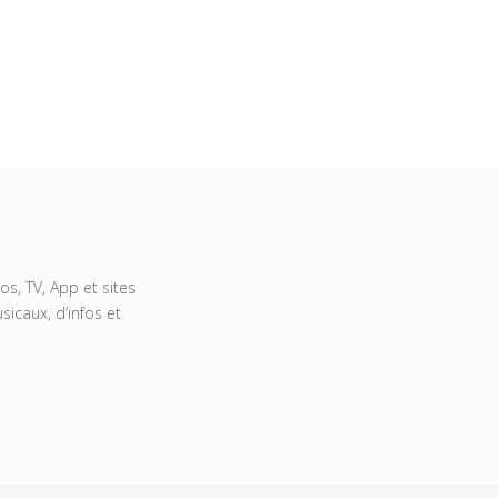
s, TV, App et sites
icaux, d’infos et