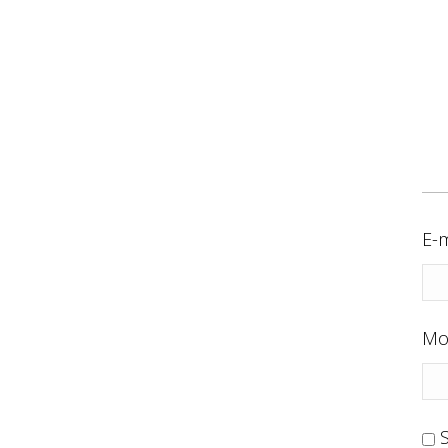
E-m
Mo