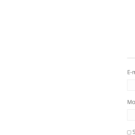
E-m
Mo