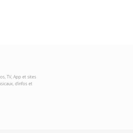
s, TV, App et sites
icaux, d’infos et