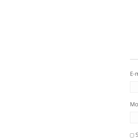
E-m
Mo