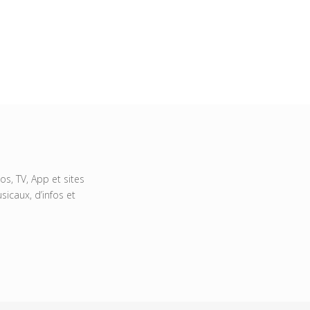
s, TV, App et sites
icaux, d’infos et