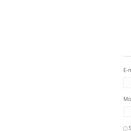
E-m
Mo