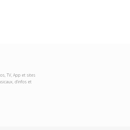
s, TV, App et sites
icaux, d’infos et