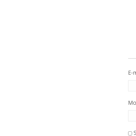
E-m
Mo