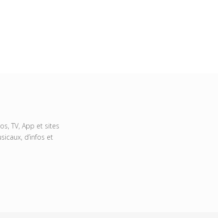
s, TV, App et sites
icaux, d’infos et