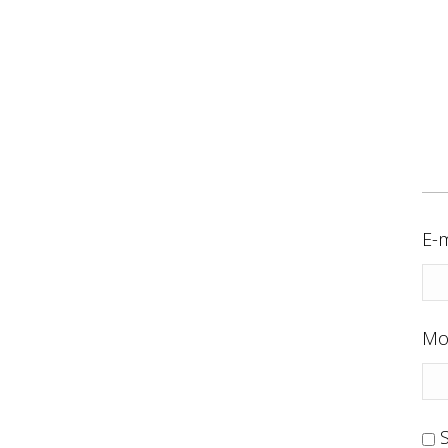
E-m
Mo