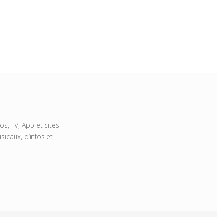
s, TV, App et sites
icaux, d’infos et