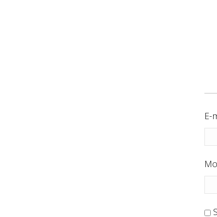
E-m
Mo