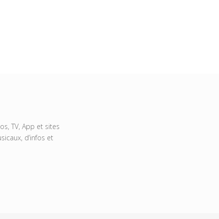
s, TV, App et sites
icaux, d’infos et