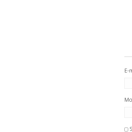
E-m
Mo