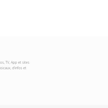
s, TV, App et sites
icaux, d’infos et