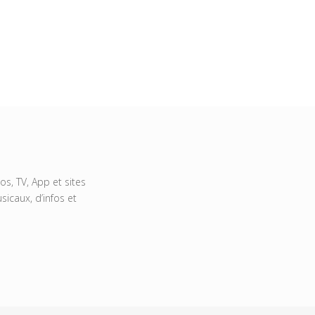
s, TV, App et sites
icaux, d’infos et