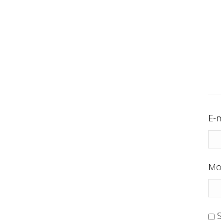
E-m
Mo