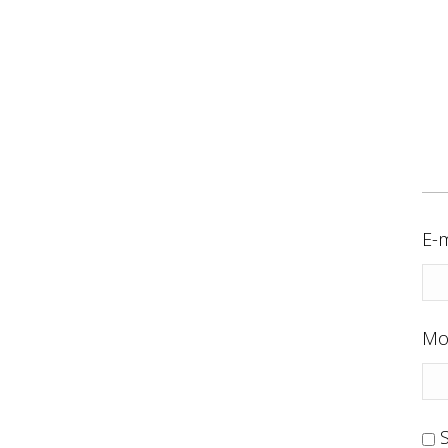
E-m
Mo