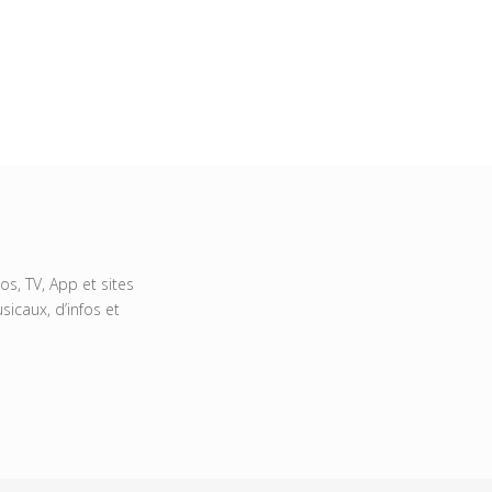
s, TV, App et sites
icaux, d’infos et