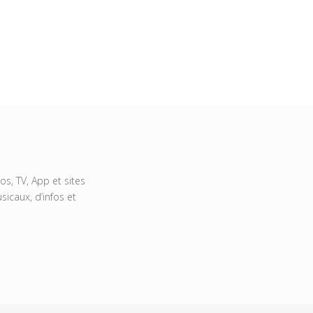
s, TV, App et sites
icaux, d’infos et