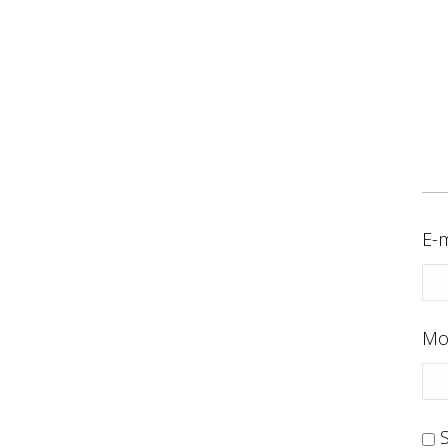
E-m
Mo