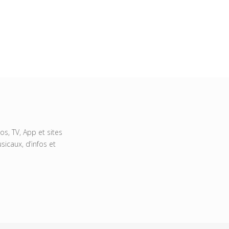
s, TV, App et sites
icaux, d’infos et