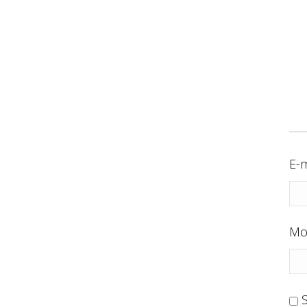
E-m
Mo