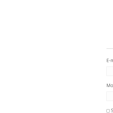
E-m
Mo