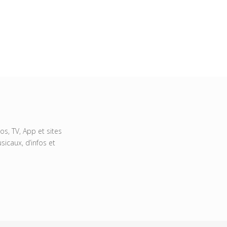
s, TV, App et sites
icaux, d’infos et