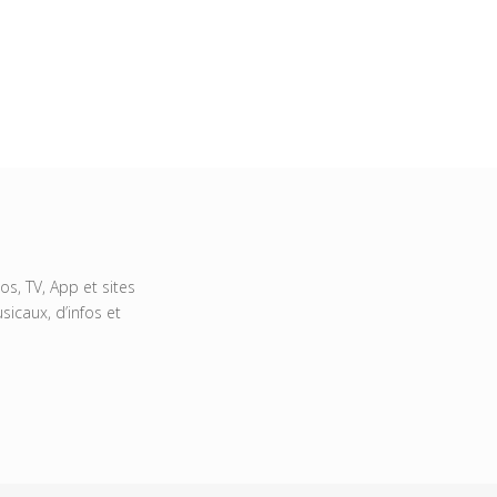
s, TV, App et sites
icaux, d’infos et