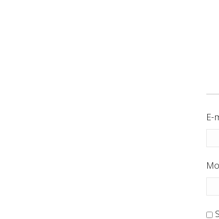
E-m
Mo