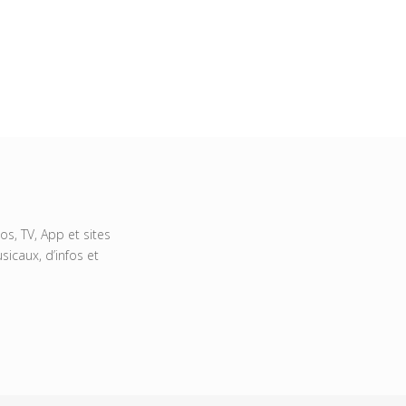
s, TV, App et sites
icaux, d’infos et