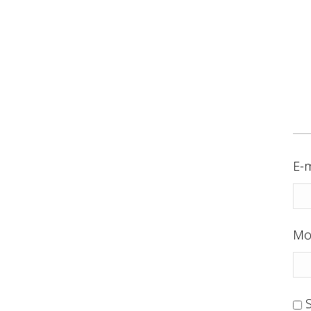
E-m
Mo