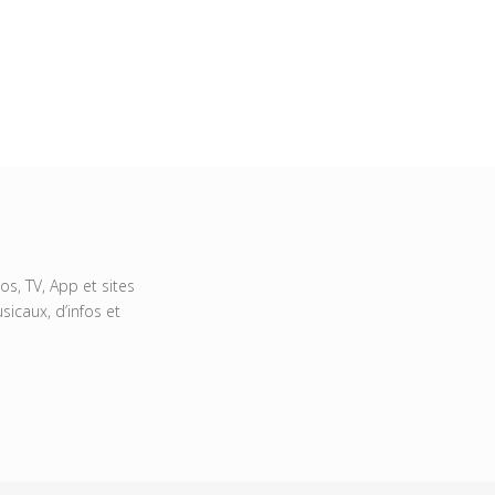
s, TV, App et sites
icaux, d’infos et