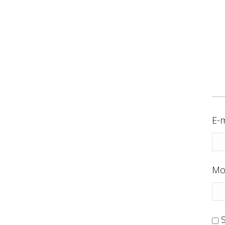
E-m
Mo