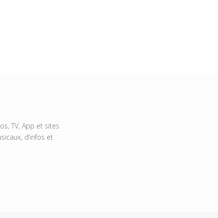
s, TV, App et sites
icaux, d’infos et