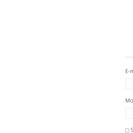
E-m
Mo