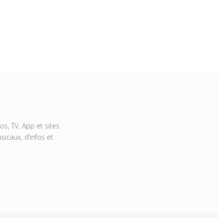
s, TV, App et sites
icaux, d’infos et