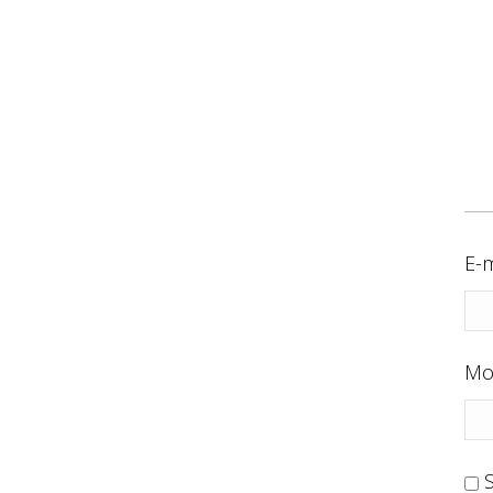
E-m
Mo