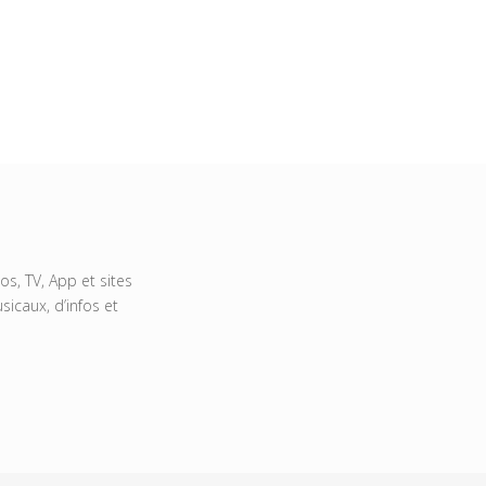
s, TV, App et sites
icaux, d’infos et