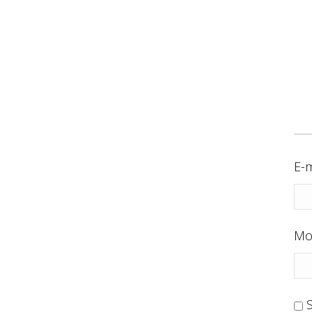
E-m
Mo