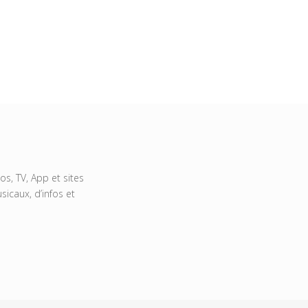
s, TV, App et sites
icaux, d’infos et