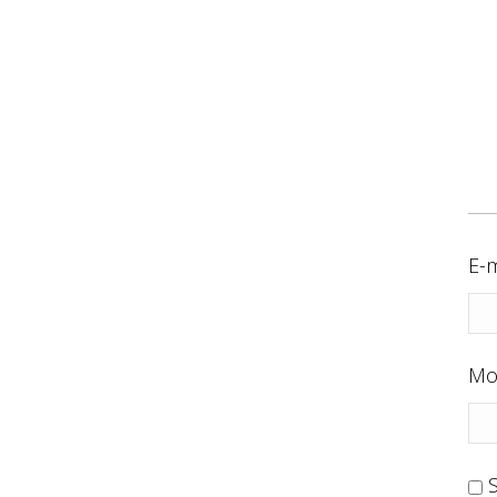
E-m
Mo