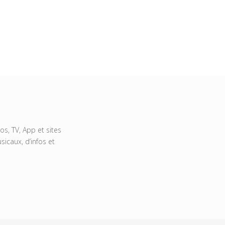
s, TV, App et sites
icaux, d’infos et