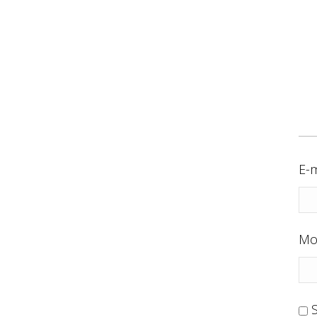
E-m
Mo