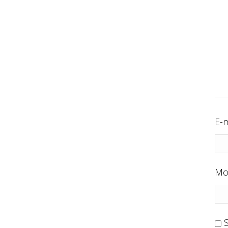
E-m
Mo