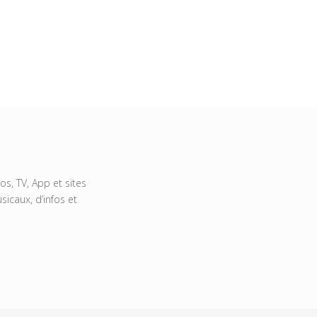
s, TV, App et sites
icaux, d’infos et