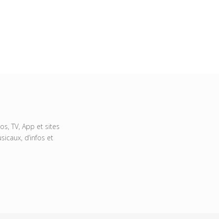
s, TV, App et sites
icaux, d’infos et