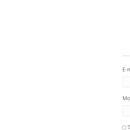
E-m
Mo