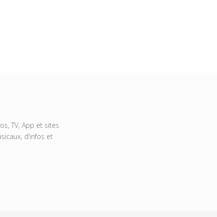
s, TV, App et sites
icaux, d’infos et