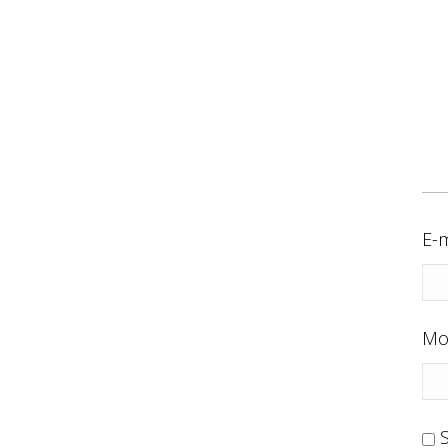
E-m
Mo