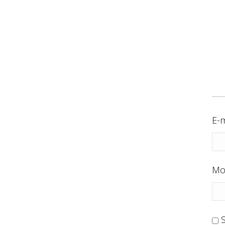
E-m
Mo