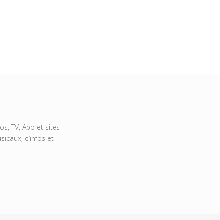
s, TV, App et sites
icaux, d’infos et