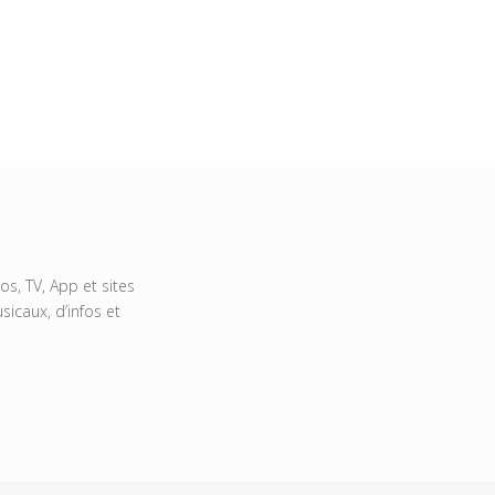
s, TV, App et sites
icaux, d’infos et