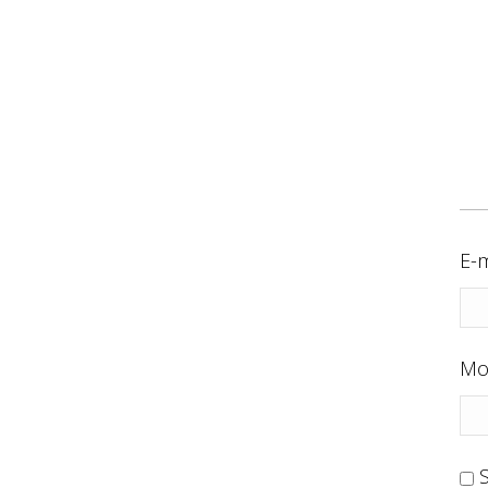
E-m
Mo