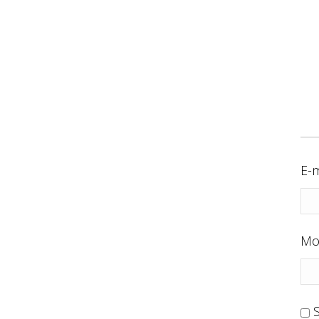
E-m
Mo