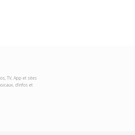
s, TV, App et sites
icaux, d’infos et