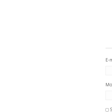
E-m
Mo