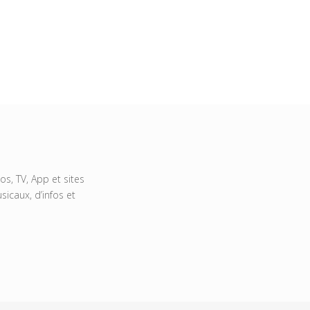
s, TV, App et sites
icaux, d’infos et