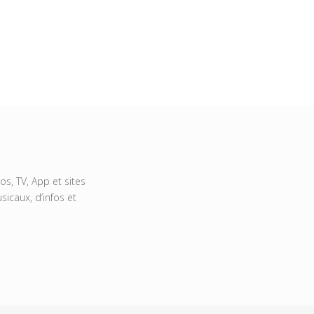
s, TV, App et sites
icaux, d’infos et