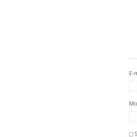
E-m
Mo