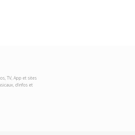
s, TV, App et sites
icaux, d’infos et