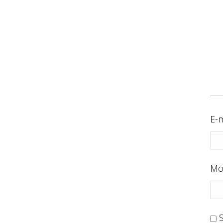
E-m
Mo