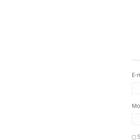
E-m
Mo