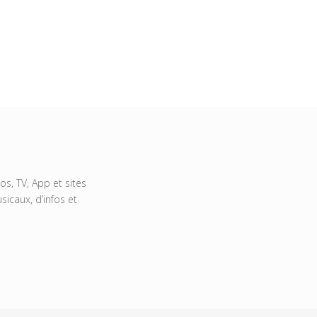
s, TV, App et sites
icaux, d’infos et