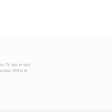
s, TV, App et sites
icaux, d’infos et