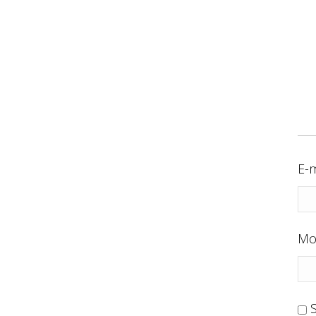
E-m
Mo