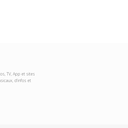
s, TV, App et sites
icaux, d’infos et