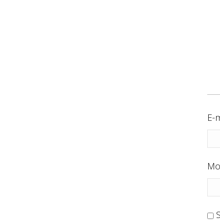
E-m
Mo